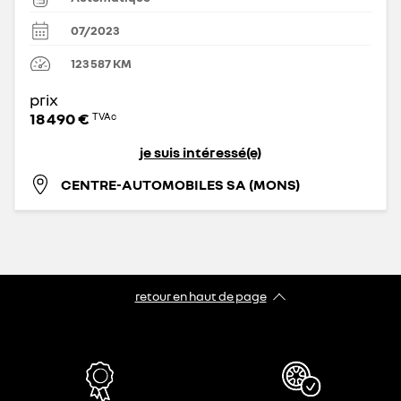
07/2023
123 587
KM
prix
18 490 €
TVAc
je suis intéressé(e)
CENTRE-AUTOMOBILES SA (MONS)
retour en haut de page​