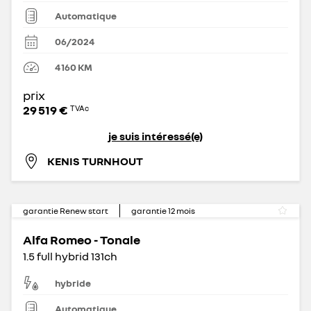
Automatique
06/2024
4 160
KM
prix
29 519 €
TVAc
je suis intéressé(e)
KENIS TURNHOUT
garantie Renew start
garantie
12
mois
Alfa Romeo - Tonale
1.5 full hybrid 131ch
hybride
Automatique