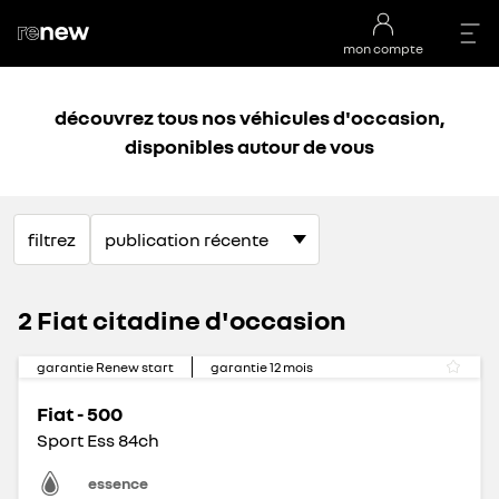
mon compte
découvrez tous nos véhicules d'occasion,
disponibles autour de vous
filtrez
2 Fiat citadine d'occasion
garantie Renew start
garantie
12
mois
Fiat - 500
Sport Ess 84ch
essence