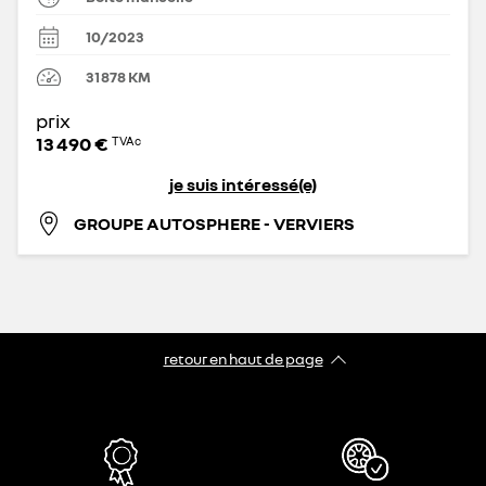
10/2023
31 878
KM
prix
13 490 €
TVAc
je suis intéressé(e)
GROUPE AUTOSPHERE - VERVIERS
retour en haut de page​