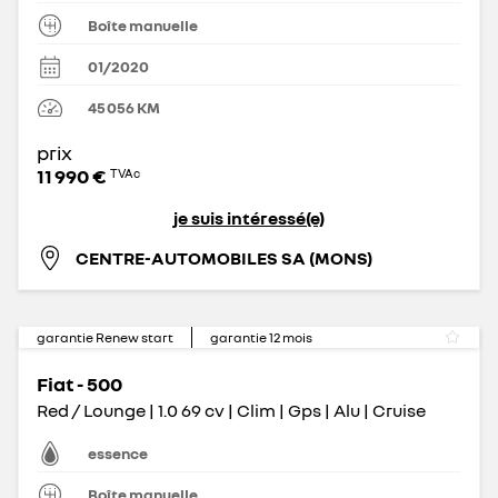
Boîte manuelle
01/2020
45 056
KM
prix
11 990 €
TVAc
je suis intéressé(e)
CENTRE-AUTOMOBILES SA (MONS)
garantie Renew start
garantie
12
mois
Fiat - 500
Red / Lounge | 1.0 69 cv | Clim | Gps | Alu | Cruise
essence
Boîte manuelle