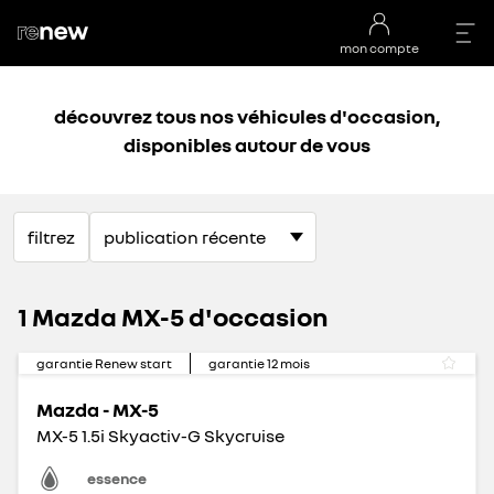
mon compte
découvrez tous nos véhicules d'occasion,
disponibles autour de vous
filtrez
1 Mazda MX-5 d'occasion
garantie Renew start
garantie
12
mois
Mazda - MX-5
MX-5 1.5i Skyactiv-G Skycruise
essence