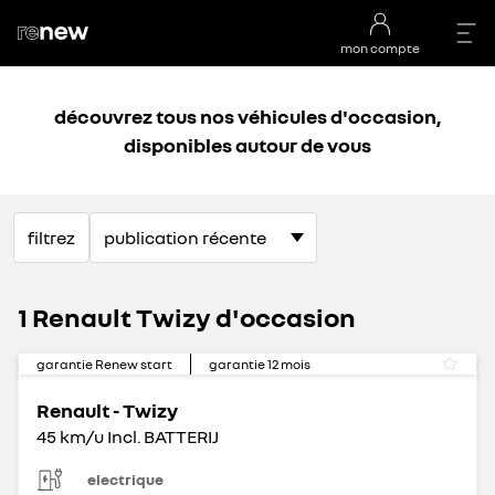
mon compte
découvrez tous nos véhicules d'occasion,
disponibles autour de vous
filtrez
1 Renault Twizy d'occasion
garantie Renew start
garantie
12
mois
Renault - Twizy
45 km/u Incl. BATTERIJ
electrique