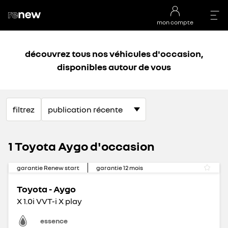
mon compte
découvrez tous nos véhicules d'occasion,
disponibles autour de vous
filtrez
1 Toyota Aygo d'occasion
garantie Renew start
garantie
12
mois
Toyota - Aygo
X 1.0i VVT-i X play
essence