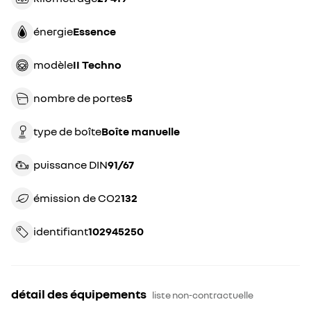
énergie
essence
modèle
II Techno
nombre de portes
5
type de boîte
boîte manuelle
puissance DIN
91/67
émission de CO2
132
identifiant
102945250
détail des équipements
liste non-contractuelle