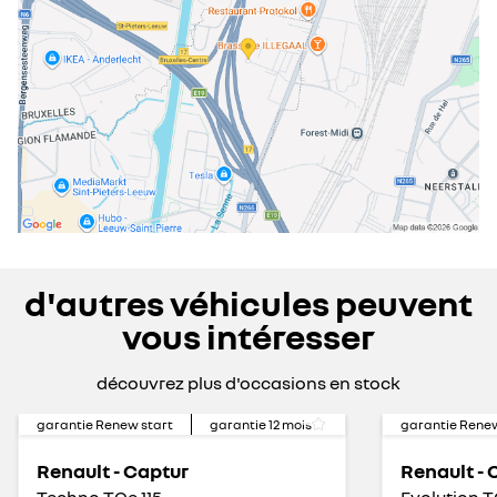
d'autres véhicules peuvent
vous intéresser
découvrez plus d'occasions en stock
garantie Renew start
garantie
12
mois
garantie Renew
Renault - Captur
Renault - 