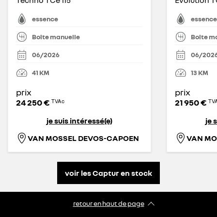
Techno TCe 115
Evolution T
essence
essence
Boîte manuelle
Boîte m
06/2026
06/202
41
KM
13
KM
prix
prix
24 250 €
21 950 €
TVAc
TV
je suis intéressé(e)
je 
VAN MOSSEL DEVOS-CAPOEN
VAN MO
voir les Captur en stock
retour en haut de page​