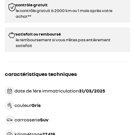
contrôle gratuit
le contrôle gratuit à 2000 km ou 1 mois après votre
achat**
satisfait ou remboursé
le remboursement si vous n'êtes pas entièrement
satisfait
caractéristiques techniques
date de 1ère immatriculation
31/03/2025
couleur
gris
carrosserie
suv
kilométrage
27 419