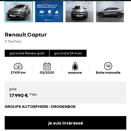
Renault Captur
II Techno
garantie Renew gold
garantie
24
mois
27 419
km
03/2025
essence
Boîte manuelle
prix
17 990 €
TVAc
GROUPE AUTOSPHERE - DROGENBOS
je suis intéressé