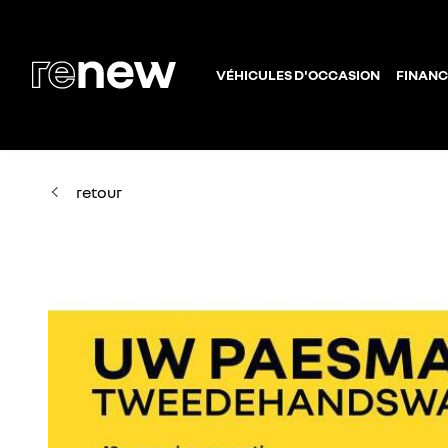
VÉHICULES D'OCCASION
FINANC
retour