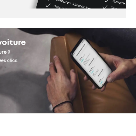
voiture
ure ?