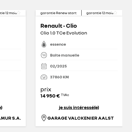
tie
12
mois
garantie Renew start
garantie
12
mois
Renault - Clio
Clio 1.0 TCe Evolution
essence
Boîte manuelle
02/2025
37 860
KM
prix
14 950 €
TVAc
e)
je suis intéressé(e)
MUR S.A.
GARAGE VALCKENIER AALST