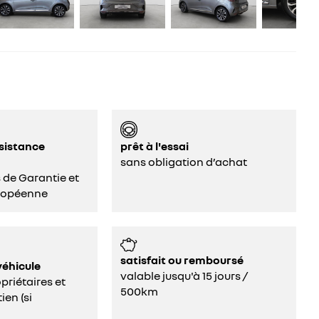
ssistance
prêt à l'essai
sans obligation d’achat
s de Garantie et
ropéenne
satisfait ou remboursé
véhicule
valable jusqu'à 15 jours /
riétaires et
500km
ien (si