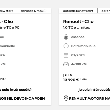
new start
garantie
12
mois
garantie Renew start
garan
- Clio
Renault - Clio
pine TCe 90
1.0 TCe Limited
nce
essence
 manuelle
Boîte manuelle
024
07/2023
KM
46 799
KM
prix
13 990 €
TVAc
TVAc
e suis intéressé(e)
je suis intéressé(
MOSSEL DEVOS-CAPOEN
RENAULT MOTORS NA