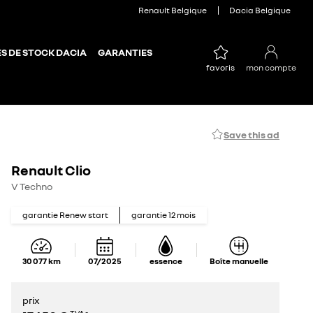
Renault Belgique
Dacia Belgique
S DE STOCK DACIA
GARANTIES
favoris
mon compte
Save this ad
Renault Clio
V Techno
garantie Renew start
garantie
12
mois
30 077
km
07/2025
essence
Boîte manuelle
prix