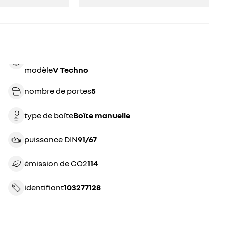
modèle
V Techno
nombre de portes
5
type de boîte
boîte manuelle
puissance DIN
91/67
émission de CO2
114
identifiant
103277128