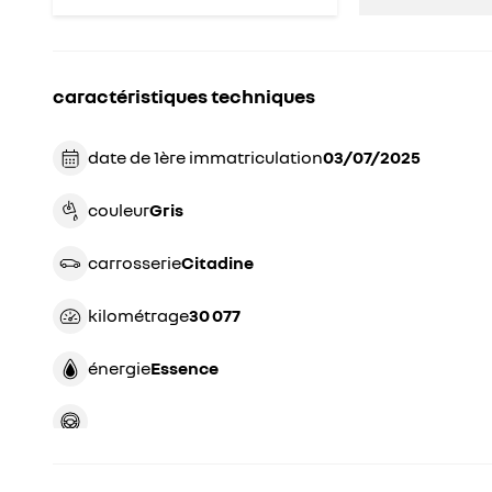
caractéristiques techniques
date de 1ère immatriculation
03/07/2025
couleur
gris
carrosserie
citadine
kilométrage
30 077
énergie
essence