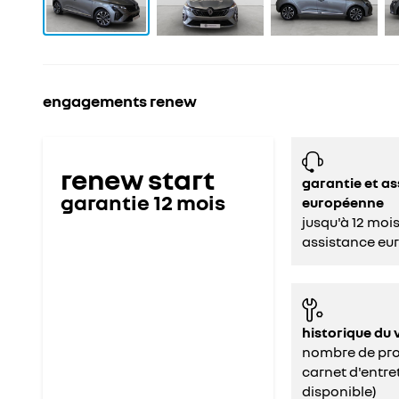
engagements renew
renew start
garantie et a
garantie
12
mois
européenne
jusqu'à 12 moi
assistance eu
historique du 
nombre de prop
carnet d'entret
disponible)