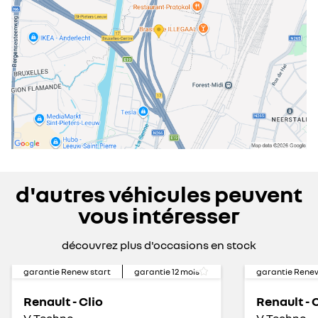
d'autres véhicules peuvent
vous intéresser
découvrez plus d'occasions en stock
garantie Renew start
garantie
12
mois
garantie Renew
Renault - Clio
Renault - 