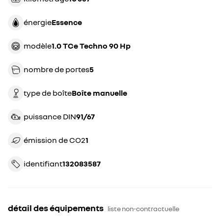
énergie
essence
modèle
1.0 TCe Techno 90 Hp
nombre de portes
5
type de boîte
boîte manuelle
puissance DIN
91/67
émission de CO2
1
identifiant
132083587
détail des équipements
liste non-contractuelle