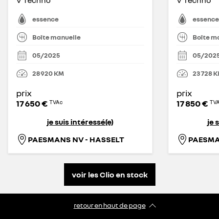
V Techno
V Techno
essence
essence
Boîte manuelle
Boîte m
05/2025
05/202
28 920
KM
23 728
K
prix
prix
17 650 €
17 850 €
TVAc
TV
je suis intéressé(e)
je 
PAESMANS NV - HASSELT
PAESMA
voir les Clio en stock
retour en haut de page​