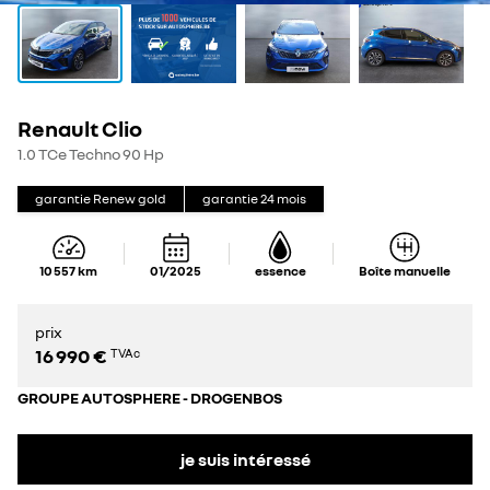
Renault Clio
1.0 TCe Techno 90 Hp
garantie Renew gold
garantie
24
mois
10 557
km
01/2025
essence
Boîte manuelle
prix
16 990 €
TVAc
GROUPE AUTOSPHERE - DROGENBOS
je suis intéressé