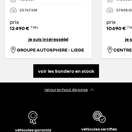
25 767
KM
37 848
K
prix
prix
12 490 €
10 690 €
TVAc
TV
je suis intéressé(e)
je 
GROUPE AUTOSPHERE - LIEGE
voir les Sandero en stock
retour en haut de page​
véhicules certifiés
véhicules garantis