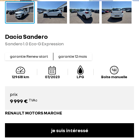
Dacia Sandero
Sandero 1.0 Eco-G Expression
garantie Renew start
garantie
12
mois
129 618
km
07/2023
LPG
Boîte manuelle
prix
9 999 €
TVAc
RENAULT MOTORS MARCHE
je suis intéressé