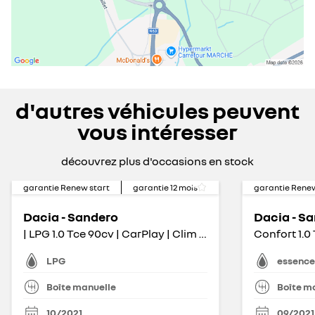
d'autres véhicules peuvent
vous intéresser
découvrez plus d'occasions en stock
garantie Renew start
garantie
12
mois
garantie Renew
Dacia - Sandero
Dacia - S
| LPG 1.0 Tce 90cv | CarPlay | Clim Auto | Caméra
Confort 1.0
LPG
essence
Boîte manuelle
Boîte m
10/2021
09/2021