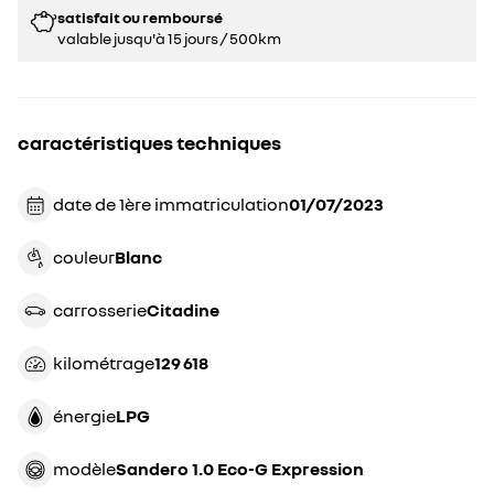
satisfait ou remboursé
valable jusqu'à 15 jours / 500km
caractéristiques techniques
date de 1ère immatriculation
01/07/2023
couleur
blanc
carrosserie
citadine
kilométrage
129 618
énergie
LPG
modèle
Sandero 1.0 Eco-G Expression