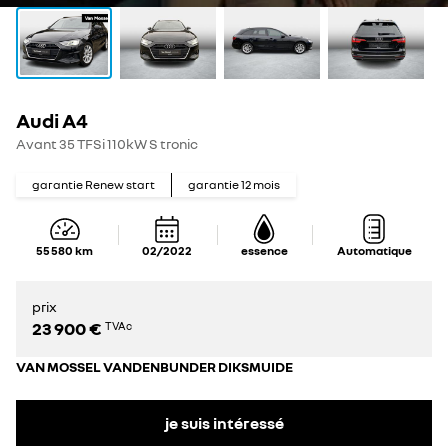
Audi A4
Avant 35 TFSi 110kW S tronic
garantie Renew start
garantie
12
mois
55 580
km
02/2022
essence
Automatique
prix
23 900 €
TVAc
VAN MOSSEL VANDENBUNDER DIKSMUIDE
je suis intéressé