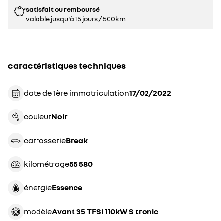
satisfait ou remboursé
valable jusqu'à 15 jours / 500km
caractéristiques techniques
date de 1ère immatriculation
17/02/2022
couleur
noir
carrosserie
break
kilométrage
55 580
énergie
essence
modèle
Avant 35 TFSi 110kW S tronic