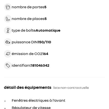
nombre de portes
5
nombre de places
5
type de boîte
automatique
puissance DIN
150/110
émission de CO2
164
identifiant
181046342
détail des équipements
liste non-contractuelle
Fenêtres électriques à l'avant
Régulateur de vitesse