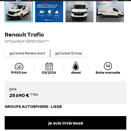
Renault Trafic
III*Confort*GPS*Clim* *
garantie Renew start
garantie
12
mois
19 900
km
03/2026
diesel
Boîte manuelle
prix
25 690 €
TVAc
GROUPE AUTOSPHERE - LIEGE
je suis intéressé