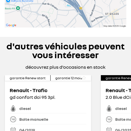
d'autres véhicules peuvent
vous intéresser
découvrez plus d'occasions en stock
garantie Renew start
garantie
12
mois
garantie Rene
Renault - Trafic
Renault - 
gd confort dci 95 3pl.
diesel
diesel
Boîte manuelle
Boîte m
04/2019
06/202