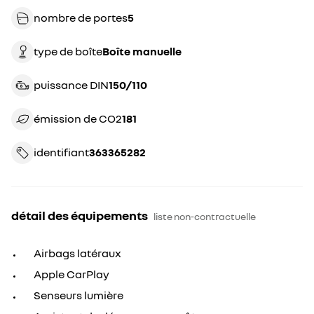
nombre de portes
5
type de boîte
boîte manuelle
puissance DIN
150/110
émission de CO2
181
identifiant
363365282
détail des équipements
liste non-contractuelle
Airbags latéraux
Apple CarPlay
Senseurs lumière