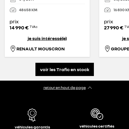
48 658
KM
16 830
K
prix
prix
14 990 €
27 990 €
TVAc
TV
je suis intéressé(e)
je 
RENAULT MOUSCRON
voir les Trafic en stock
retour en haut de page​
véhicules certifiés
véhicules garantis