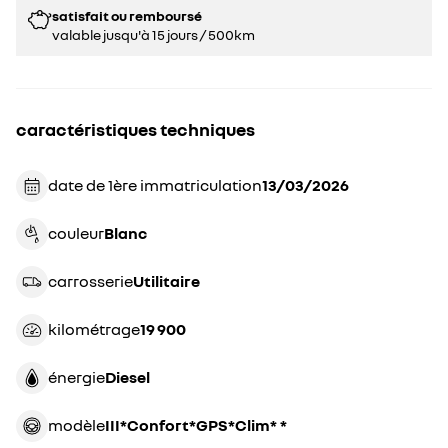
satisfait ou remboursé
valable jusqu'à 15 jours / 500km
caractéristiques techniques
date de 1ère immatriculation
13/03/2026
couleur
blanc
carrosserie
utilitaire
kilométrage
19 900
énergie
diesel
modèle
III*Confort*GPS*Clim* *