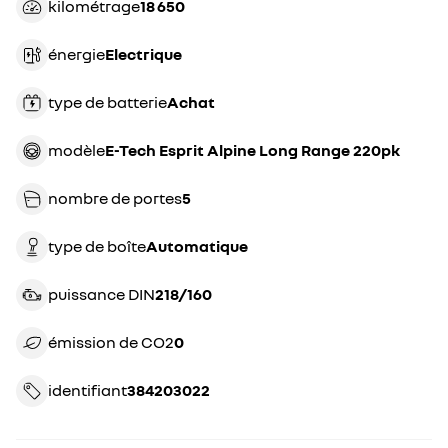
kilométrage
18 650
énergie
electrique
type de batterie
achat
modèle
E-Tech Esprit Alpine Long Range 220pk
nombre de portes
5
type de boîte
automatique
puissance DIN
218/160
émission de CO2
0
identifiant
384203022