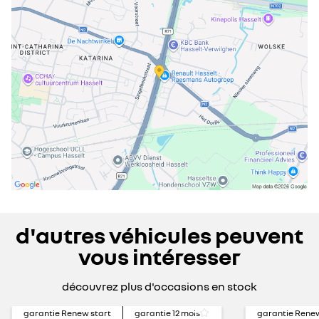
d'autres véhicules peuvent
vous intéresser
découvrez plus d'occasions en stock
garantie Renew start
garantie
12
mois
garantie Renew