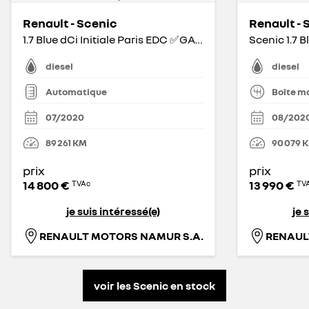
Renault - Scenic
Renault - 
1.7 Blue dCi Initiale Paris EDC ✅GARANTIE 1 AN✅
Scenic 1.7 B
diesel
diesel
Automatique
Boîte m
07/2020
08/202
89 261
KM
90 079
prix
prix
14 800 €
13 990 €
TVAc
TV
je suis intéressé(e)
je 
RENAULT MOTORS NAMUR S.A.
RENAUL
voir les Scenic en stock