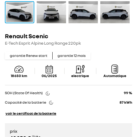
Renault Scenic
Show
Show
details
details
E-Tech Esprit Alpine Long Range 220pk
garantie Renew start
garantie
12
mois
18 650
km
06/2025
electrique
Automatique
SOH (State Of Health)
99 %
Capacité de la batterie
87
kWh
voir le certificat de la batterie
prix
TVAc