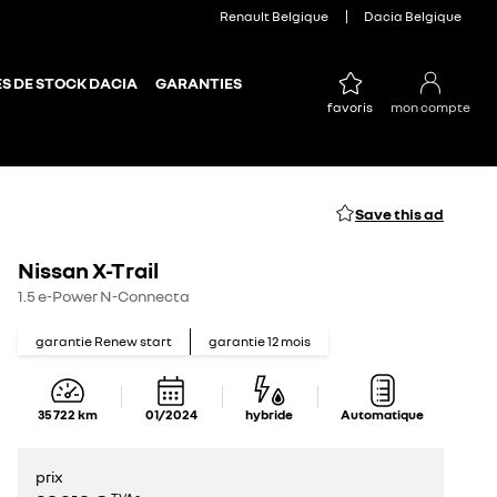
Renault Belgique
Dacia Belgique
S DE STOCK DACIA
GARANTIES
favoris
mon compte
Save this ad
Nissan X-Trail
1.5 e-Power N-Connecta
garantie Renew start
garantie
12
mois
35 722
km
01/2024
hybride
Automatique
prix