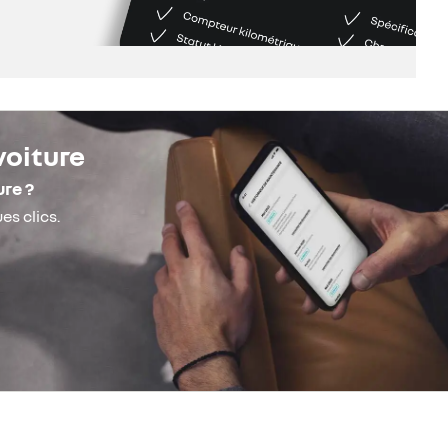
voiture
ure ?