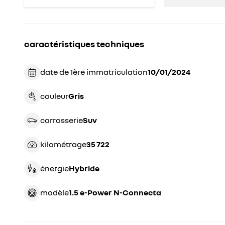
caractéristiques techniques
date de 1ère immatriculation
10/01/2024
couleur
gris
carrosserie
suv
kilométrage
35 722
énergie
hybride
modèle
1.5 e-Power N-Connecta