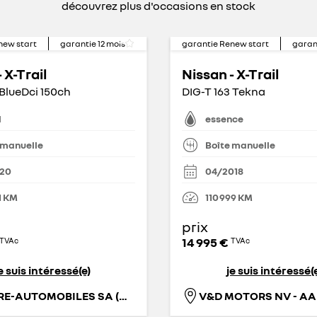
découvrez plus d'occasions en stock
new start
garantie
12
mois
garantie Renew start
garan
 X-Trail
Nissan - X-Trail
 BlueDci 150ch
DIG-T 163 Tekna
l
essence
 manuelle
Boîte manuelle
020
04/2018
1
KM
110 999
KM
prix
14 995 €
TVAc
TVAc
e suis intéressé(e)
je suis intéressé(
CENTRE-AUTOMOBILES SA (MONS)
V&D MOTORS NV - AA