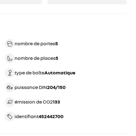
nombre de portes
5
nombre de places
5
type de boîte
automatique
puissance DIN
204/150
émission de CO2
133
identifiant
452442700