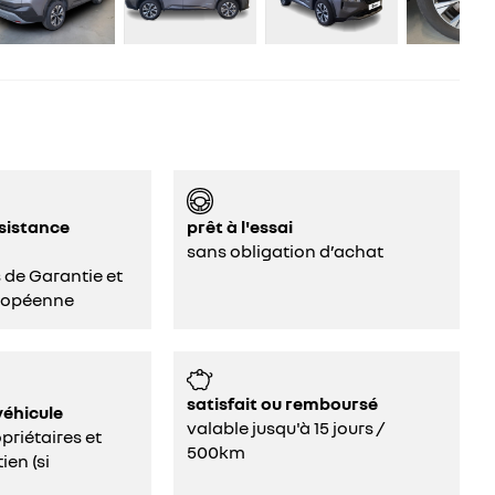
ssistance
prêt à l'essai
sans obligation d’achat
s de Garantie et
ropéenne
satisfait ou remboursé
véhicule
valable jusqu'à 15 jours /
riétaires et
500km
ien (si