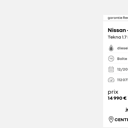
garantie Re
Nissan -
Tekna 1.7
diese
Boîte
12/2
112 07
prix
14 990 €
j