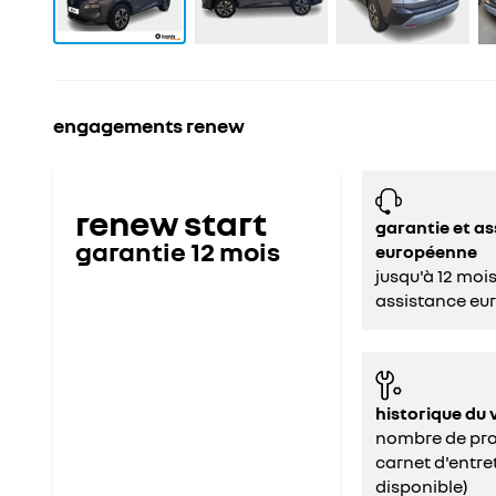
engagements renew
renew start
garantie et a
garantie
12
mois
européenne
jusqu'à 12 moi
assistance eu
historique du 
nombre de prop
carnet d'entret
disponible)