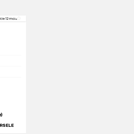
tie
12
mois
e)
RSELE