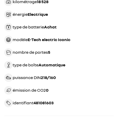
kilométrage
18 528
énergie
electrique
type de batterie
achat
modèle
E-Tech electric Iconic
nombre de portes
5
type de boîte
automatique
puissance DIN
218/160
émission de CO2
0
identifiant
481081603