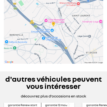
d'autres véhicules peuvent
vous intéresser
découvrez plus d'occasions en stock
garantie Renew start
garantie
12
mois
garantie Renew