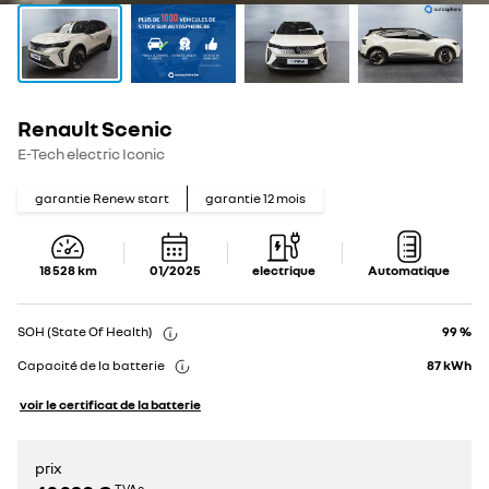
Renault Scenic
Show
Show
details
details
E-Tech electric Iconic
garantie Renew start
garantie
12
mois
18 528
km
01/2025
electrique
Automatique
SOH (State Of Health)
99 %
Capacité de la batterie
87
kWh
voir le certificat de la batterie
prix
TVAc