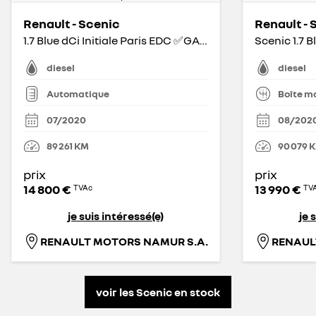
Renault - Scenic
Renault - 
1.7 Blue dCi Initiale Paris EDC ✅GARANTIE 1 AN✅
Scenic 1.7 B
diesel
diesel
Automatique
Boîte m
07/2020
08/202
89 261
KM
90 079
prix
prix
14 800 €
13 990 €
TVAc
TV
je suis intéressé(e)
je 
RENAULT MOTORS NAMUR S.A.
RENAUL
voir les Scenic en stock