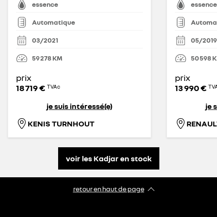
essence
essence
Automatique
Automa
03/2021
05/2019
59 278
KM
50 598
prix
prix
18 719 €
13 990 €
TVAc
TV
je suis intéressé(e)
je 
KENIS TURNHOUT
RENAUL
voir les Kadjar en stock
retour en haut de page​