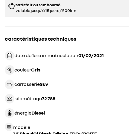
satisfait ou remboursé
valable jusqu'à 15 jours / 500km
caractéristiques techniques
date de 1ère immatriculation
01/02/2021
couleur
gris
carrosserie
suv
kilométrage
72 788
énergie
diesel
modèle
1.5 Blue dCi Black Edition EDC✅BOITE