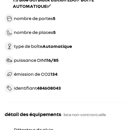
AUTOMATIQUE✅
nombre de portes
5
nombre de places
5
type de boîte
automatique
puissance DIN
116/85
émission de CO2
134
identifiant
484608043
détail des équipements
liste non-contractuelle
Détecteur de pluie