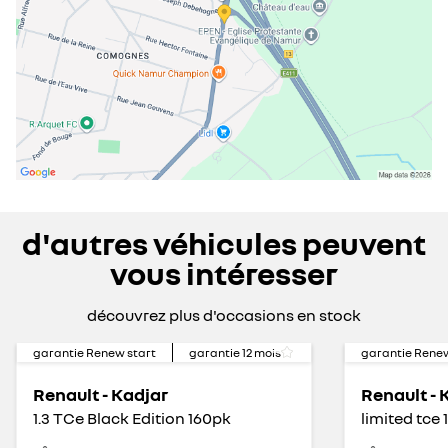
d'autres véhicules peuvent
vous intéresser
découvrez plus d'occasions en stock
garantie Renew start
garantie
12
mois
garantie Renew
Renault - Kadjar
Renault - 
1.3 TCe Black Edition 160pk
limited tce 