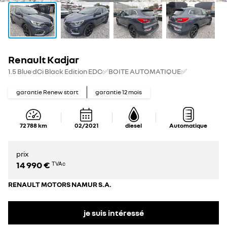
Renault Kadjar
1.5 Blue dCi Black Edition EDC✅BOITE AUTOMATIQUE✅
garantie Renew start
garantie
12
mois
72 788
km
02/2021
diesel
Automatique
prix
14 990 €
TVAc
RENAULT MOTORS NAMUR S.A.
je suis intéressé