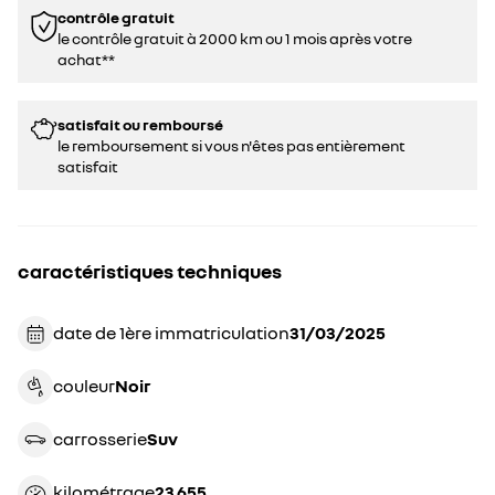
contrôle gratuit
le contrôle gratuit à 2000 km ou 1 mois après votre
achat**
satisfait ou remboursé
le remboursement si vous n'êtes pas entièrement
satisfait
caractéristiques techniques
date de 1ère immatriculation
31/03/2025
couleur
noir
carrosserie
suv
kilométrage
23 655