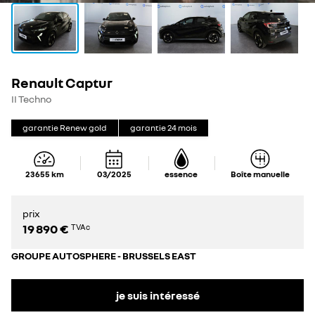
Renault Captur
II Techno
garantie Renew gold
garantie
24
mois
23 655
km
03/2025
essence
Boîte manuelle
prix
19 890 €
TVAc
GROUPE AUTOSPHERE - BRUSSELS EAST
je suis intéressé