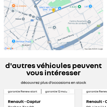
d'autres véhicules peuvent
vous intéresser
découvrez plus d'occasions en stock
garantie Renew start
garantie
12
mois
garantie Renew
Renault - Captur
Renault - 