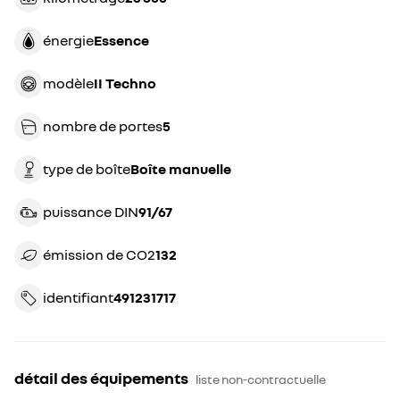
énergie
essence
modèle
II Techno
nombre de portes
5
type de boîte
boîte manuelle
puissance DIN
91/67
émission de CO2
132
identifiant
491231717
détail des équipements
liste non-contractuelle