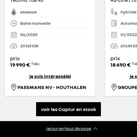
Techno Tce 90
essence
hybride
Boîte manuelle
Automa
06/2025
01/2022
29 361
KM
67 649
K
prix
prix
19 990 €
18 490 €
TVAc
TV
je suis intéressé(e)
je 
PAESMANS NV - HOUTHALEN
GROUPE
voir les Captur en stock
retour en haut de page​