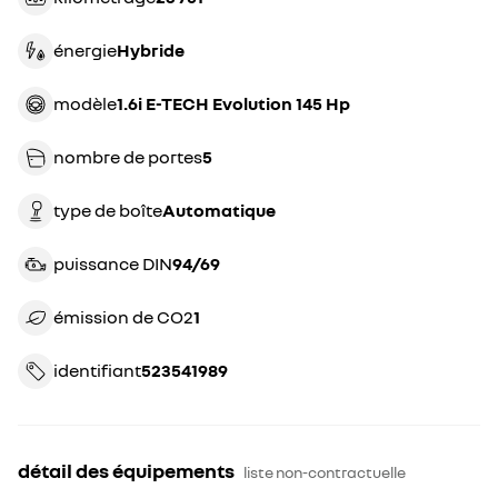
énergie
hybride
modèle
1.6i E-TECH Evolution 145 Hp
nombre de portes
5
type de boîte
automatique
puissance DIN
94/69
émission de CO2
1
identifiant
523541989
détail des équipements
liste non-contractuelle