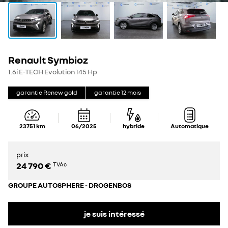
Renault Symbioz
1.6i E-TECH Evolution 145 Hp
garantie Renew gold
garantie
12
mois
23 751
km
06/2025
hybride
Automatique
prix
24 790 €
TVAc
GROUPE AUTOSPHERE - DROGENBOS
je suis intéressé