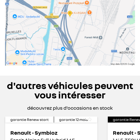
d'autres véhicules peuvent
vous intéresser
découvrez plus d'occasions en stock
garantie Renew start
garantie
12
mois
garantie Rene
Renault - Symbioz
Renault -