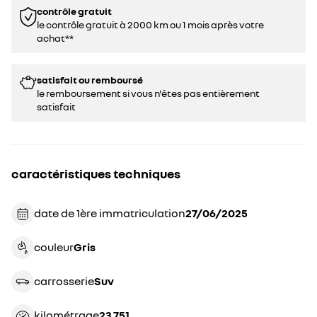
contrôle gratuit
le contrôle gratuit à 2000 km ou 1 mois après votre
achat**
satisfait ou remboursé
le remboursement si vous n'êtes pas entièrement
satisfait
caractéristiques techniques
date de 1ère immatriculation
27/06/2025
couleur
gris
carrosserie
suv
kilométrage
23 751