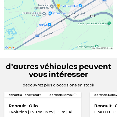
d'autres véhicules peuvent
vous intéresser
découvrez plus d'occasions en stock
garantie Renew start
garantie
12
mois
garantie Renew
Renault - Clio
Renault - 
Evolution | 1.2 Tce 115 cv | Clim | Alu | Cruise | Carplay
LIMITED TC