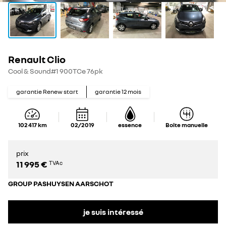
Renault Clio
Cool & Sound#1 900TCe 76pk
garantie Renew start
garantie
12
mois
102 417
km
02/2019
essence
Boîte manuelle
prix
11 995 €
TVAc
GROUP PASHUYSEN AARSCHOT
je suis intéressé