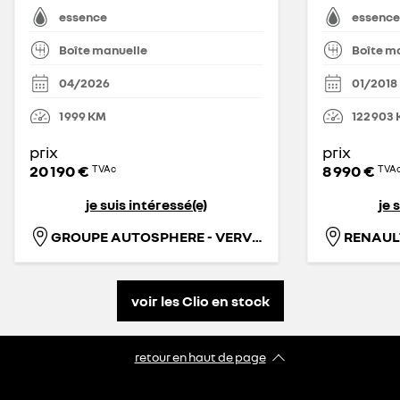
essence
essence
Boîte manuelle
Boîte m
04/2026
01/2018
1 999
KM
122 903
prix
prix
20 190 €
8 990 €
TVAc
TVA
je suis intéressé(e)
je 
GROUPE AUTOSPHERE - VERVIERS
RENAUL
voir les Clio en stock
retour en haut de page​