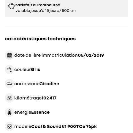
satisfait ou remboursé
valable jusqu'à 15 jours / 500km
caractéristiques techniques
date de 1ère immatriculation
06/02/2019
couleur
gris
carrosserie
citadine
kilométrage
102 417
énergie
essence
modèle
Cool & Sound#1 900TCe 76pk