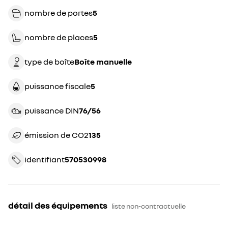
nombre de portes
5
nombre de places
5
type de boîte
boîte manuelle
puissance fiscale
5
puissance DIN
76/56
émission de CO2
135
identifiant
570530998
détail des équipements
liste non-contractuelle