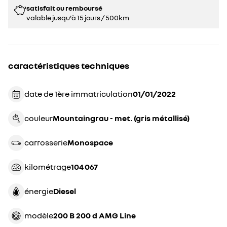
satisfait ou remboursé
valable jusqu'à 15 jours / 500km
caractéristiques techniques
date de 1ère immatriculation
01/01/2022
couleur
mountaingrau - met. (gris métallisé)
carrosserie
monospace
kilométrage
104 067
énergie
diesel
modèle
200 B 200 d AMG Line