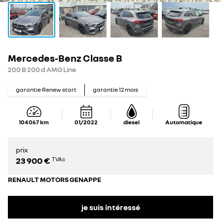
Mercedes-Benz Classe B
200 B 200 d AMG Line
garantie Renew start
garantie
12
mois
104 067
km
01/2022
diesel
Automatique
prix
23 900 €
TVAc
RENAULT MOTORS GENAPPE
je suis intéressé