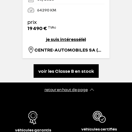
64 290
KM
prix
19 490 €
TVAc
je suis intéressé(e)
CENTRE-AUTOMOBILES SA (MONS)
voir les Classe B en stock
retour en haut de page​
véhicules certifiés
véhicules garantis