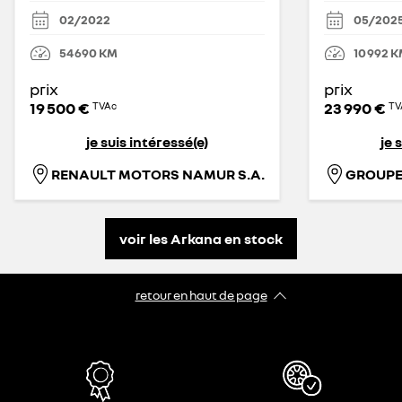
02/2022
05/202
54 690
KM
10 992
K
prix
prix
19 500 €
23 990 €
TVAc
TV
je suis intéressé(e)
je 
RENAULT MOTORS NAMUR S.A.
voir les Arkana en stock
retour en haut de page​