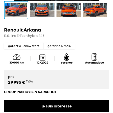
Renault Arkana
R.S. line E-Tech hybrid 145
garantie Renew start
garantie
12
mois
30 000
km
10/2022
essence
Automatique
prix
29 995 €
TVAc
GROUP PASHUYSEN AARSCHOT
je suis intéressé