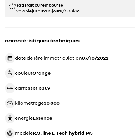
satisfait ou remboursé
valable jusqu'à 15 jours / 500km
caractéristiques techniques
date de 1ère immatriculation
07/10/2022
couleur
orange
carrosserie
suv
kilométrage
30 000
énergie
essence
modèle
R.S. line E-Tech hybrid 145