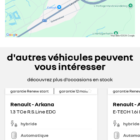
d'autres véhicules peuvent
vous intéresser
découvrez plus d'occasions en stock
garantie Renew start
garantie
12
mois
garantie Renew
Renault - Arkana
Renault -
1.3 TCe R.S.Line EDC
E-TECH 1.6i
hybride
hybride
Automatique
Automa