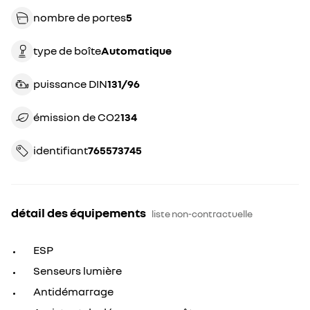
nombre de portes
5
type de boîte
automatique
puissance DIN
131/96
émission de CO2
134
identifiant
765573745
détail des équipements
liste non-contractuelle
ESP
Senseurs lumière
Antidémarrage