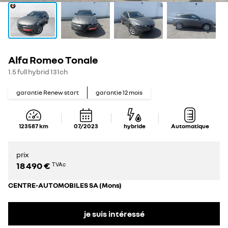
Alfa Romeo Tonale
1.5 full hybrid 131ch
garantie Renew start
garantie
12
mois
123 587
km
07/2023
hybride
Automatique
prix
18 490 €
TVAc
CENTRE-AUTOMOBILES SA (Mons)
je suis intéressé