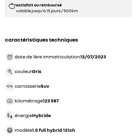
satisfait ou remboursé
valable jusqu'à 15 jours / 500km
caractéristiques techniques
date de 1ère immatriculation
13/07/2023
couleur
gris
carrosserie
suv
kilométrage
123 587
énergie
hybride
modèle
1.5 full hybrid 131ch