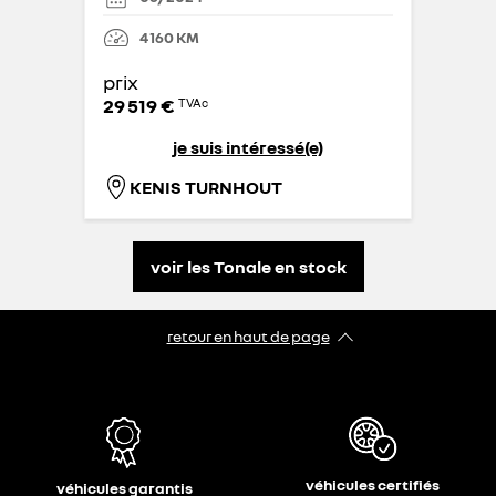
4 160
KM
prix
29 519 €
TVAc
je suis intéressé(e)
KENIS TURNHOUT
voir les Tonale en stock
retour en haut de page​
véhicules certifiés
véhicules garantis