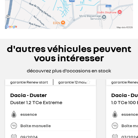
d'autres véhicules peuvent
vous intéresser
découvrez plus d'occasions en stock
garantie Renew start
garantie
12
mois
garantie Renew
Dacia - Duster
Dacia - Du
Duster 1.2 TCe Extreme
1.0 TCe 100
essence
essence
Boîte manuelle
Boîte m
09/2024
07/202