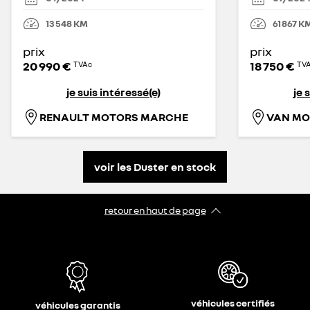
13 548
KM
61 867
K
prix
prix
20 990 €
18 750 €
TVAc
TV
je suis intéressé(e)
je 
RENAULT MOTORS MARCHE
VAN MO
voir les Duster en stock
retour en haut de page​
véhicules certifiés
véhicules garantis