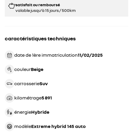
satisfait ou remboursé
valable jusqu'à 15 jours / 500km
caractéristiques techniques
date de 1ère immatriculation
11/02/2025
couleur
beige
carrosserie
suv
kilométrage
5 891
énergie
hybride
modèle
extreme hybrid 145 auto