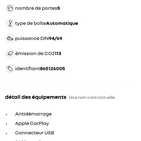
nombre de portes
5
type de boîte
automatique
puissance DIN
94/69
émission de CO2
113
identifiant
865126005
détail des équipements
liste non-contractuelle
Antidémarrage
Apple CarPlay
Connecteur USB