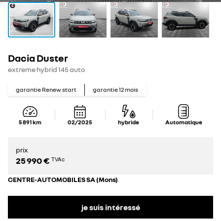
Dacia Duster
extreme hybrid 145 auto
garantie Renew start
garantie
12
mois
5 891
km
02/2025
hybride
Automatique
prix
25 990 €
TVAc
CENTRE-AUTOMOBILES SA (Mons)
je suis intéressé