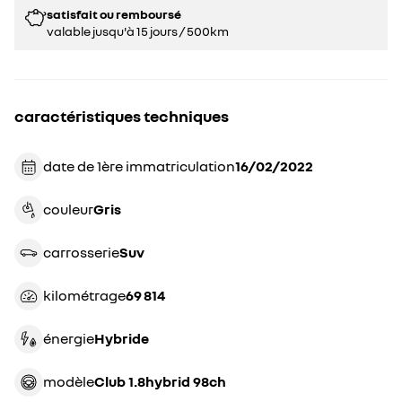
satisfait ou remboursé
valable jusqu'à 15 jours / 500km
caractéristiques techniques
date de 1ère immatriculation
16/02/2022
couleur
gris
carrosserie
suv
kilométrage
69 814
énergie
hybride
modèle
Club 1.8hybrid 98ch