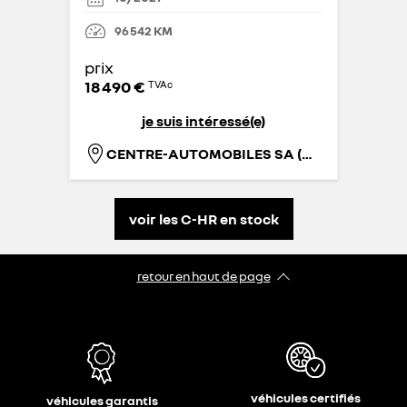
96 542
KM
prix
18 490 €
TVAc
je suis intéressé(e)
CENTRE-AUTOMOBILES SA (MONS)
voir les C-HR en stock
retour en haut de page​
véhicules certifiés
véhicules garantis