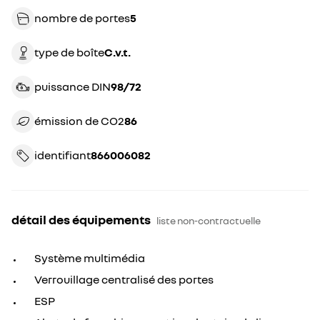
nombre de portes
5
type de boîte
c.v.t.
puissance DIN
98/72
émission de CO2
86
identifiant
866006082
détail des équipements
liste non-contractuelle
Système multimédia
Verrouillage centralisé des portes
ESP