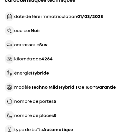
date de 1ère immatriculation
01/03/2023
couleur
noir
carrosserie
suv
kilométrage
4 264
énergie
hybride
modèle
Techno Mild Hybrid TCe 160 *Garantie
nombre de portes
5
nombre de places
5
type de boîte
automatique