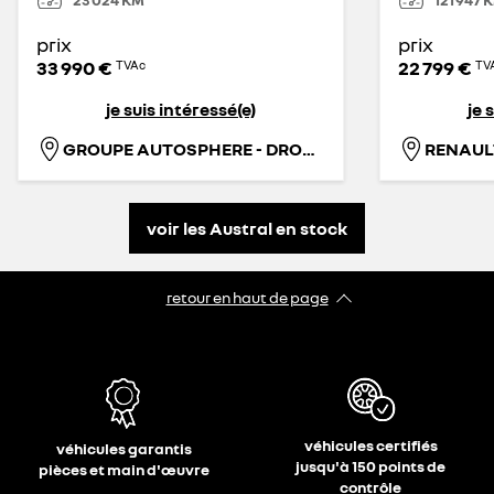
prix
prix
33 990 €
22 799 €
TVAc
TV
je suis intéressé(e)
je 
GROUPE AUTOSPHERE - DROGENBOS
RENAUL
voir les Austral en stock
retour en haut de page​
véhicules certifiés
véhicules garantis
jusqu'à 150 points de
pièces et main d'œuvre
contrôle