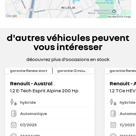
d'autres véhicules peuvent
vous intéresser
découvrez plus d'occasions en stock
garantie Renew start
garantie
12
mois
garantie Renew
Renault - Austral
Renault - 
1.2 E-Tech Esprit Alpine 200 Hp
hybride
hybride
Automatique
Automa
07/2025
11/2023
23 024
KM
121 947