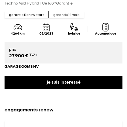
Techno Mild Hybrid TCe 160 *Garantie
garantie Renew start
garantie
12
mois
4 264
km
03/2023
hybride
Automatique
prix
27 900 €
TVAc
GARAGE OOMS NV
je suis intéressé
engagements renew