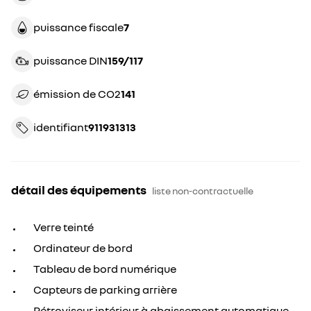
puissance fiscale
7
puissance DIN
159/117
émission de CO2
141
identifiant
911931313
détail des équipements
liste non-contractuelle
Verre teinté
Ordinateur de bord
Tableau de bord numérique
Capteurs de parking arrière
Rétroviseur intérieur à abaissement automatique