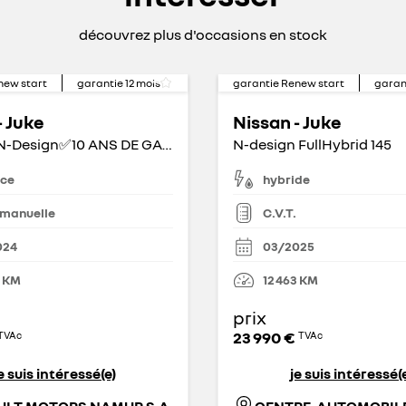
découvrez plus d'occasions en stock
new start
garantie
12
mois
garantie Renew start
garan
- Juke
Nissan - Juke
1.0 DIG-T N-Design✅10 ANS DE GARANTIE✅
N-design FullHybrid 145
nce
hybride
 manuelle
C.V.T.
024
03/2025
KM
12 463
KM
prix
23 990 €
TVAc
TVAc
e suis intéressé(e)
je suis intéressé(