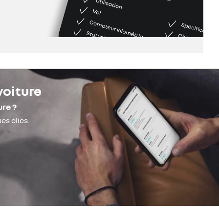
voiture
ure ?