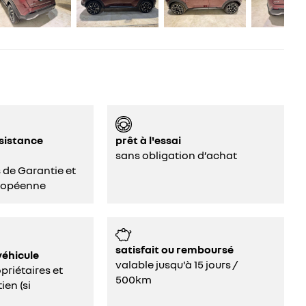
ssistance
prêt à l'essai
sans obligation d’achat
s de Garantie et
ropéenne
satisfait ou remboursé
véhicule
valable jusqu'à 15 jours /
riétaires et
500km
ien (si