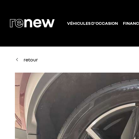
VÉHICULES D'OCCASION
FINANC
retour