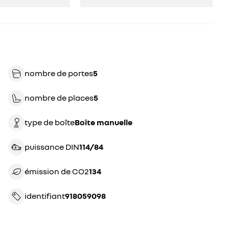
nombre de portes
5
nombre de places
5
type de boîte
boîte manuelle
puissance DIN
114/84
émission de CO2
134
identifiant
918059098