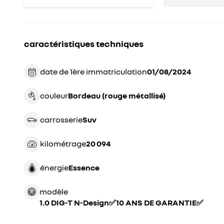
caractéristiques techniques
date de 1ère immatriculation
01/08/2024
couleur
bordeau (rouge métallisé)
carrosserie
suv
kilométrage
20 094
énergie
essence
modèle
1.0 DIG-T N-Design✅10 ANS DE GARANTIE✅