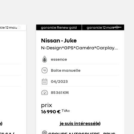
tie
12
mois
garantie Renew gold
garantie
12
mois
Nissan - Juke
N-Design*GPS*Caméra*Carplay*Capteurs Av/Ar
essence
Boîte manuelle
04/2023
85 361
KM
prix
16 990 €
TVAc
e)
je suis intéressé(e)