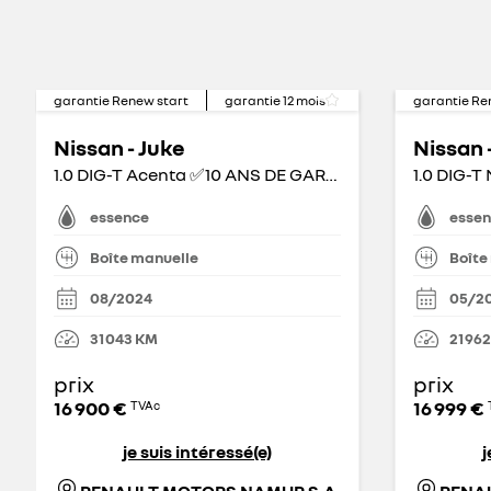
garantie Renew start
garantie
12
mois
garantie Re
Nissan - Juke
Nissan 
1.0 DIG-T Acenta ✅10 ANS DE GARANTIE ✅
essence
esse
Boîte manuelle
Boîte
08/2024
05/2
31 043
KM
21 962
prix
prix
16 900 €
16 999 €
TVAc
je suis intéressé(e)
j