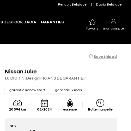
Renault Belgique
Dacia Belgique
S DE STOCK DACIA
GARANTIES
favoris
mon compte
Save this ad
Nissan Juke
1.0 DIG-T N-Design✅10 ANS DE GARANTIE✅
garantie Renew start
garantie
12
mois
20 094
km
08/2024
essence
Boîte manuelle
prix