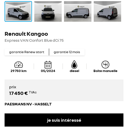
Renault Kangoo
Express VAN Confort Blue dCi 75
garantie Renew start
garantie
12
mois
29 750
km
05/2024
diesel
Boîte manuelle
prix
17 450 €
TVAc
PAESMANS NV - HASSELT
je suis intéressé