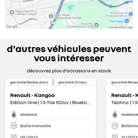
d'autres véhicules peuvent
vous intéresser
découvrez plus d'occasions en stock
garantie Renew start
garantie
12
mois
garantie Renew
Renault - Kangoo
Renault -
Edition One | 1.3 Tce 102cv | Bluetooth | GPS | Caméra
essence
essence
Boîte manuelle
Boîte m
05/2022
12/2022