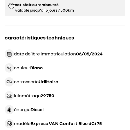
satisfait ou remboursé
valable jusqu'à 15 jours / 500km
caractéristiques techniques
date de 1ère immatriculation
06/05/2024
couleur
blanc
carrosserie
utilitaire
kilométrage
29 750
énergie
diesel
modèle
Express VAN Confort Blue dCi 75