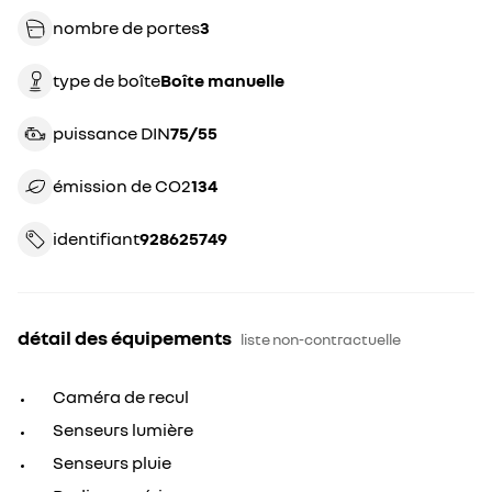
nombre de portes
3
type de boîte
boîte manuelle
puissance DIN
75/55
émission de CO2
134
identifiant
928625749
détail des équipements
liste non-contractuelle
Caméra de recul
Senseurs lumière
Senseurs pluie