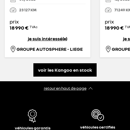
23 127
KM
71 249
K
prix
prix
18 990 €
18 990 €
TVAc
TV
je suis intéressé(e)
je 
GROUPE AUTOSPHERE - LIEGE
GROUPE
voir les Kangoo en stock
retour en haut de page​
véhicules certifiés
véhicules garantis