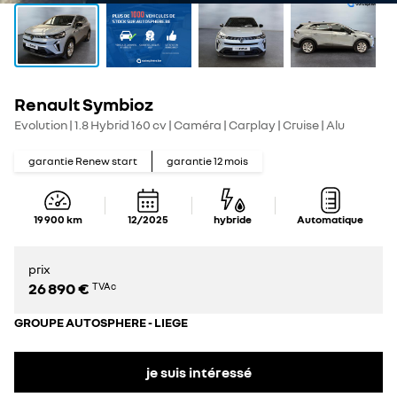
Renault Symbioz
Evolution | 1.8 Hybrid 160 cv | Caméra | Carplay | Cruise | Alu
garantie Renew start
garantie
12
mois
19 900
km
12/2025
hybride
Automatique
prix
26 890 €
TVAc
GROUPE AUTOSPHERE - LIEGE
je suis intéressé