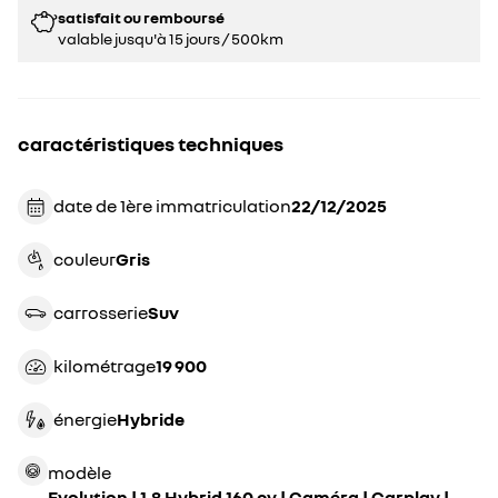
satisfait ou remboursé
valable jusqu'à 15 jours / 500km
caractéristiques techniques
date de 1ère immatriculation
22/12/2025
couleur
gris
carrosserie
suv
kilométrage
19 900
énergie
hybride
modèle
Evolution | 1.8 Hybrid 160 cv | Caméra | Carplay |