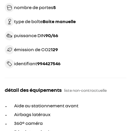
nombre de portes
5
type de boîte
boîte manuelle
puissance DIN
90/66
émission de CO2
129
identifiant
994427546
détail des équipements
liste non-contractuelle
Aide au stationnement avant
Airbags latéraux
360° caméra