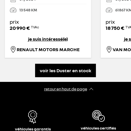
13 548
KM
61 867
K
prix
prix
20 990 €
18 750 €
TVAc
TV
je suis intéressé(e)
je 
RENAULT MOTORS MARCHE
VAN MO
voir les Duster en stock
retour en haut de page​
véhicules certifiés
véhicules garantis