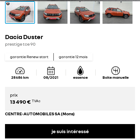
Dacia Duster
prestige tce 90
garantie Renew start
garantie
12
mois
28 686
km
08/2021
essence
Boîte manuelle
prix
13 490 €
TVAc
CENTRE-AUTOMOBILES SA (Mons)
je suis intéressé