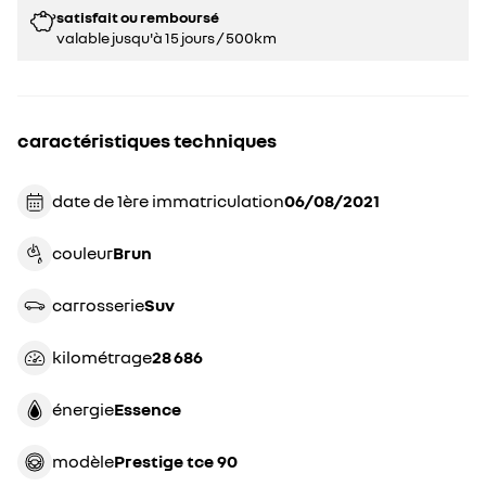
satisfait ou remboursé
valable jusqu'à 15 jours / 500km
caractéristiques techniques
date de 1ère immatriculation
06/08/2021
couleur
brun
carrosserie
suv
kilométrage
28 686
énergie
essence
modèle
prestige tce 90