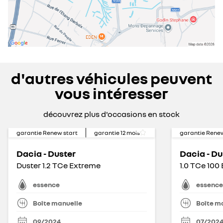
d'autres véhicules peuvent
vous intéresser
découvrez plus d'occasions en stock
garantie Renew start
garantie
12
mois
garantie Renew
Dacia - Duster
Dacia - Du
Duster 1.2 TCe Extreme
1.0 TCe 100
essence
essence
Boîte manuelle
Boîte m
09/2024
07/202