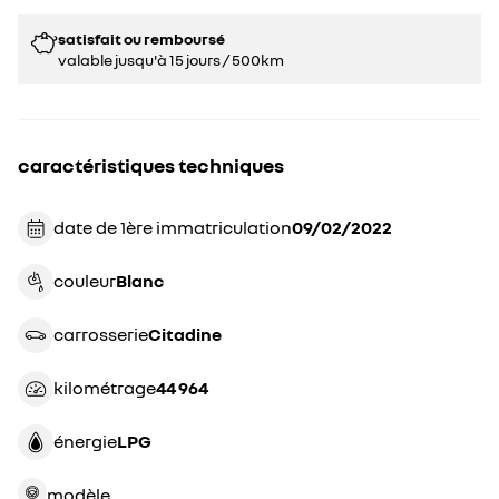
satisfait ou remboursé
valable jusqu'à 15 jours / 500km
caractéristiques techniques
date de 1ère immatriculation
09/02/2022
couleur
blanc
carrosserie
citadine
kilométrage
44 964
énergie
LPG
modèle