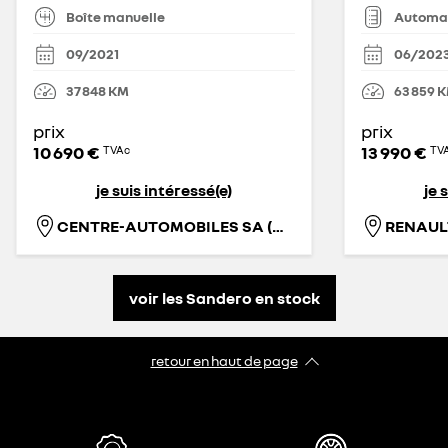
Boîte manuelle
Automa
09/2021
06/202
37 848
KM
63 859
K
prix
prix
10 690 €
13 990 €
TVAc
TV
je suis intéressé(e)
je 
CENTRE-AUTOMOBILES SA (MONS)
RENAUL
voir les Sandero en stock
retour en haut de page​