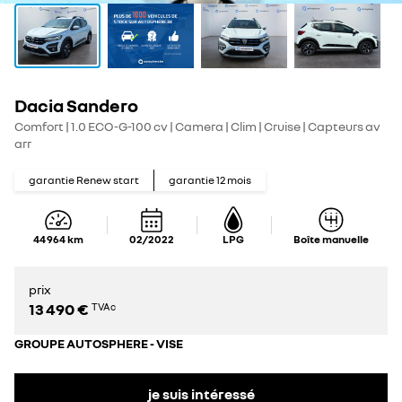
Dacia Sandero
Comfort | 1.0 ECO-G-100 cv | Camera | Clim | Cruise | Capteurs av
arr
garantie Renew start
garantie
12
mois
44 964
km
02/2022
LPG
Boîte manuelle
prix
13 490 €
TVAc
GROUPE AUTOSPHERE - VISE
je suis intéressé