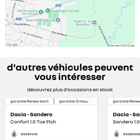
d'autres véhicules peuvent
vous intéresser
découvrez plus d'occasions en stock
garantie Renew start
garantie
12
mois
garantie Renew
Dacia - Sandero
Dacia - S
Confort 1.0 Tce 91ch
Sandero 1.
essence
essence