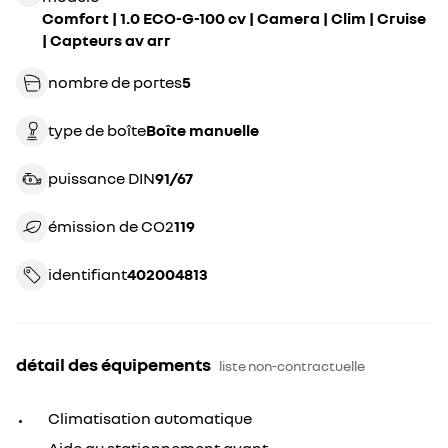
Comfort | 1.0 ECO-G-100 cv | Camera | Clim | Cruise
| Capteurs av arr
nombre de portes
5
type de boîte
boîte manuelle
puissance DIN
91/67
émission de CO2
119
identifiant
402004813
détail des équipements
liste non-contractuelle
Climatisation automatique